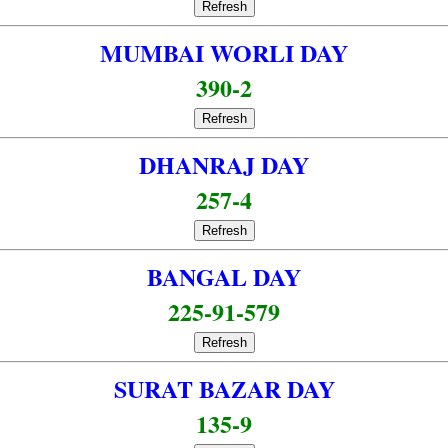
Refresh
MUMBAI WORLI DAY
390-2
Refresh
DHANRAJ DAY
257-4
Refresh
BANGAL DAY
225-91-579
Refresh
SURAT BAZAR DAY
135-9