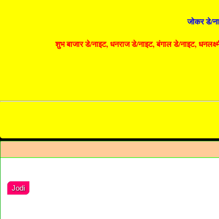
जोकर डे/ना
शुभ बाजार डे/नाइट, धनराज डे/नाइट, बंगाल डे/नाइट, धनलक्ष्मी 
Jodi