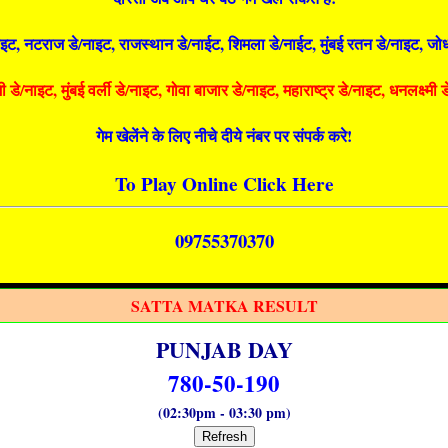
इट, नटराज डे/नाइट, राजस्थान डे/नाईट, शिमला डे/नाईट, मुंबई रतन डे/नाइट, जोध
डे/नाइट, मुंबई वर्ली डे/नाइट, गोवा बाजार डे/नाइट, महाराष्ट्र डे/नाइट, धनलक्ष्मी
गेम खेलेंने के लिए नीचे दीये नंबर पर संपर्क करे!
To Play Online Click Here
09755370370
SATTA MATKA RESULT
PUNJAB DAY
780-50-190
(02:30pm - 03:30 pm)
Refresh