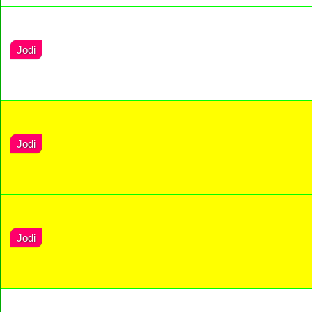
Jodi
Jodi
Jodi